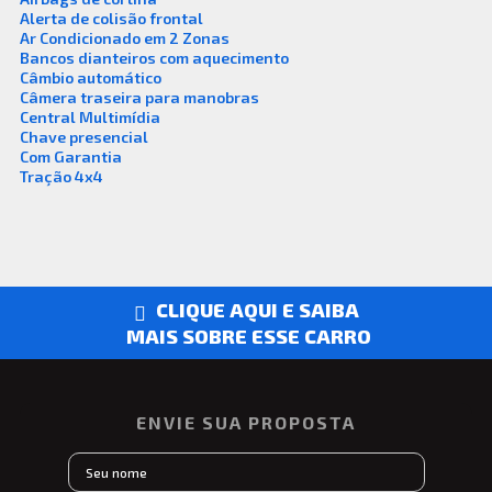
,
Alerta de colisão frontal
,
Ar Condicionado em 2 Zonas
,
Bancos dianteiros com aquecimento
,
Câmbio automático
,
Câmera traseira para manobras
,
Central Multimídia
,
Chave presencial
,
Com Garantia
,
Tração 4x4
CLIQUE AQUI E SAIBA
MAIS SOBRE ESSE CARRO
ENVIE SUA PROPOSTA